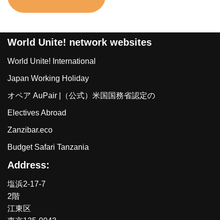
World Unite! network websites
World Unite! International
Japan Working Holiday
オペア AuPair |（公式）米国国務省認定の
Electives Abroad
Zanzibar.eco
Budget Safari Tanzania
Address:
塩浜2-17-7
2階
江東区