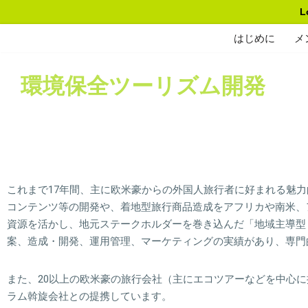
L
Skip
はじめに
メ
to
content
環境保全ツーリズム開発
これまで17年間、主に欧米豪からの外国人旅行者に好まれる魅
コンテンツ等の開発や、着地型旅行商品造成をアフリカや南米、
資源を活かし、地元ステークホルダーを巻き込んだ「地域主導型
案、造成・開発、運用管理、マーケティングの実績があり、専門
また、20以上の欧米豪の旅行会社（主にエコツアーなどを中心
ラム斡旋会社との提携しています。