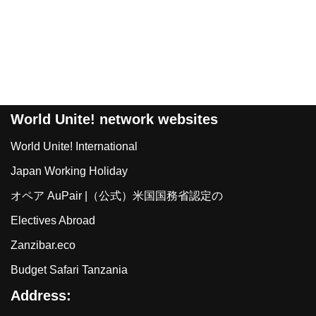
World Unite! network websites
World Unite! International
Japan Working Holiday
オペア AuPair |（公式）米国国務省認定の
Electives Abroad
Zanzibar.eco
Budget Safari Tanzania
Address: