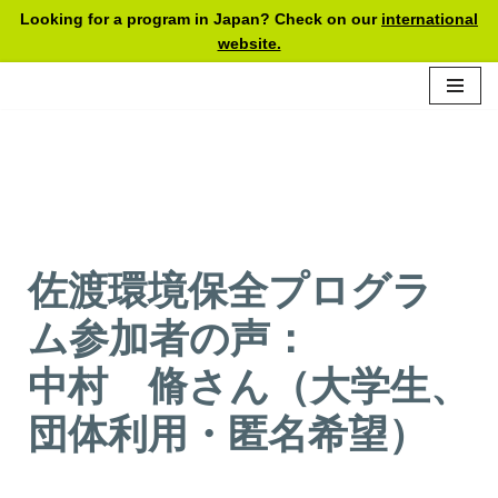
Looking for a program in Japan? Check on our
international
website.
Skip
to
content
佐渡環境保全プログラ
ム参加者の声：
中村 脩さん（大学生、
団体利用・匿名希望）