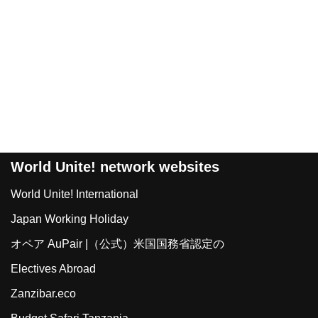
World Unite! network websites
World Unite! International
Japan Working Holiday
オペア AuPair |（公式）米国国務省認定の
Electives Abroad
Zanzibar.eco