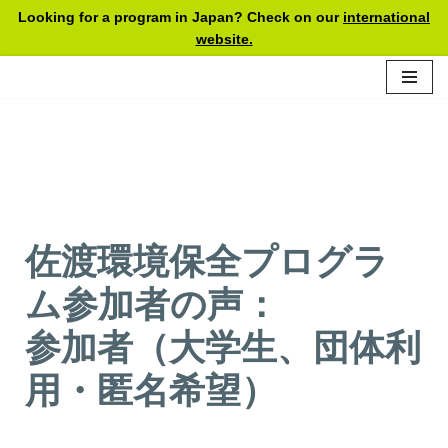
Looking for a program in Japan? Check on our
international
website.
Skip
to
content
佐渡環境保全プログラ
ム参加者の声：
参加者（大学生、団体利
用・匿名希望）