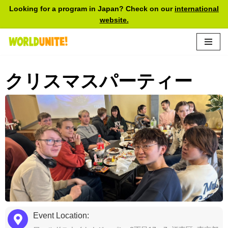
Looking for a program in Japan? Check on our
international
website.
Skip
to
content
クリスマスパーティー
Event Location: