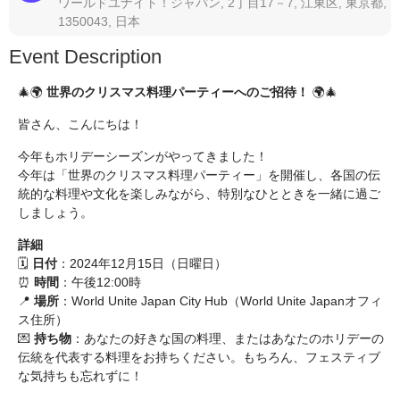
ワールドユナイト！ジャパン, 2丁目17－7, 江東区, 東京都,
1350043, 日本
Event Description
🎄🌍
世界のクリスマス料理パーティーへのご招待！
🌍🎄
皆さん、こんにちは！
今年もホリデーシーズンがやってきました！
今年は「世界のクリスマス料理パーティー」を開催し、各国の伝
統的な料理や文化を楽しみながら、特別なひとときを一緒に過ご
しましょう。
詳細
🗓
日付
：2024年12月15日（日曜日）
⏰
時間
：午後12:00時
📍
場所
：World Unite Japan City Hub（World Unite Japanオフィ
ス住所）
💌
持ち物
：あなたの好きな国の料理、またはあなたのホリデーの
伝統を代表する料理をお持ちください。もちろん、フェスティブ
な気持ちも忘れずに！