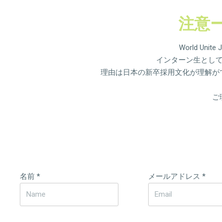
注意
World U
インターン生とし
理由は日本の新卒採用文化が理解が
ご
名前
*
メールアドレス
*