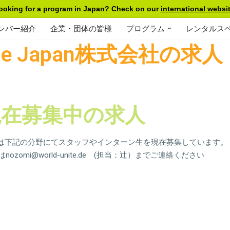
ooking for a program in Japan? Check on our
international websit
ンバー紹介
企業・団体の皆様
プログラム
レンタルス
nite Japan株式会社の求人
現在募集中の求人
n株式会社では下記の分野にてスタッフやインターン生を現在募集しています。
zomi@world-unite.de (担当：辻）までご連絡ください