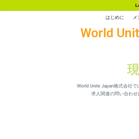
L
Skip
はじめに
メ
to
World U
content
World Unite Japa
求人関連の問い合わせはno