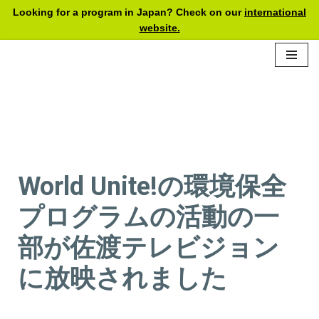
Looking for a program in Japan? Check on our
international
website.
Skip
to
content
World Unite!
の環境保全
プログラムの活動の一
部が佐渡テレビジョン
に放映され
ました