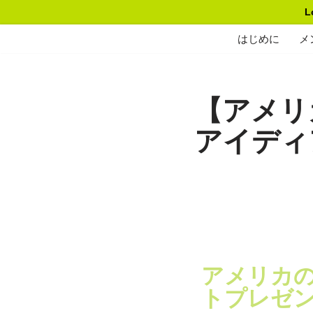
L
Skip
はじめに
メ
to
content
【アメリ
アイディ
アメリカ
トプレゼ