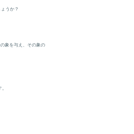
でしょうか？
ノの象を与え、その象の
す。