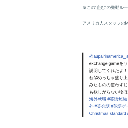
※この”盗む”の発動
アメリカ人スタッフのMid
@aupairinamerica_j
exchange g
説明してくれたよ！
ね🥰めっちゃ盛り上が
みたものの使わずじ
も欲しがらない物ほど
海外就職
#英語勉強
外
#英会話
#英語ゲ
Christmas standard 