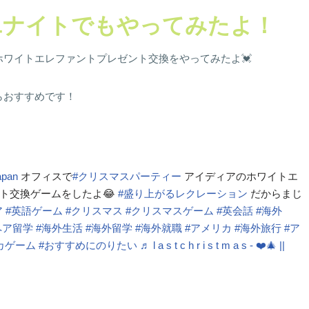
ユナイトでもやってみたよ！
ワイトエレファントプレゼント交換をやってみたよ💓
らおすすめです！
apan
オフィスで
#クリスマスパーティー
アイディアのホワイトエ
ト交換ゲームをしたよ😂
#盛り上がるレクレーション
だからまじ
ア
#英語ゲーム
#クリスマス
#クリスマスゲーム
#英会話
#海外
ペア留学
#海外生活
#海外留学
#海外就職
#アメリカ
#海外旅行
#ア
カゲーム
#おすすめにのりたい
♬ l a s t c h r i s t m a s - ❤️🎄 ||