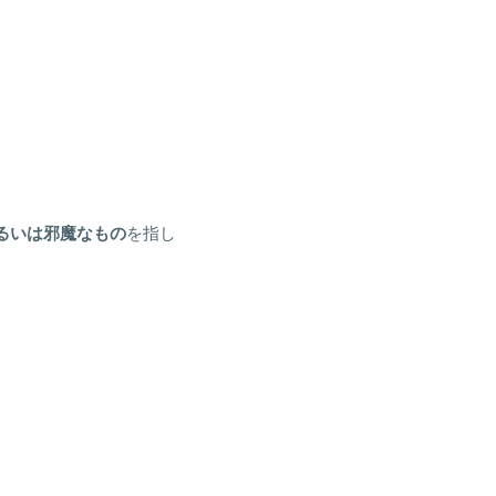
るいは邪魔なもの
を指し