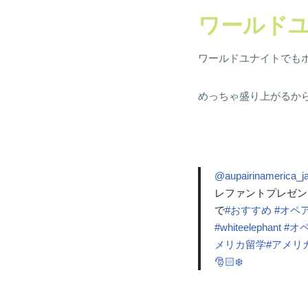
ワールド
ワールドユナイトでもホ
めっちゃ盛り上がるか
@aupairinamerica_j
レファントプレゼン
で
#おすすめ
#オペ
#whiteelephant
#オ
メリカ留学
#アメリ
🎅🏻❄️