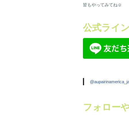
皆もやってみてね☺
公式ライン
@aupairinamerica_j
フォローや