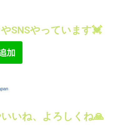
やSNSやっています💓
apan
いいね、よろしくね🙏