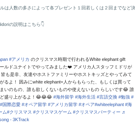
ルールは人数の多さによって各プレゼント１回若しくは２回までなど
oriの説明はこちら👇
apan
#アメリカ
のクリスマス時期で行われるWhite elephant gift
ameをワールドユナイトでやってみました❤️ アメリカ人スタッフミドリが
 皆も是非、友達やホストファミリーやホストキッズとやってみて
るよ！ 因みにwhite elephant=人からもらった、もしくは買って
まいのもの、誰も欲しくないものや使えないもの らしいです😂 誰
盛り上がるよ！😂😂😂
#海外留学
#海外生活
#言語交換
#勉強
#
#国際恋愛
#オペア留学
#アメリカ留学
#オペア
#whiteelephant
#海
ーム
#クリスマス
#クリスマスゲーム
#クリスマスパーティー
♬
song - 3KTrack